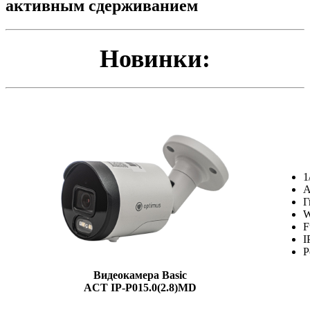
активным сдерживанием
Новинки:
1
А
Г
W
F
I
P
Видеокамера Basic
ACT IP-P015.0(2.8)MD