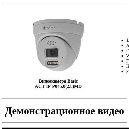
1
А
Г
W
F
I
P
Видеокамера Basic
ACT IP-P045.0(2.8)MD
Демонстрационное видео