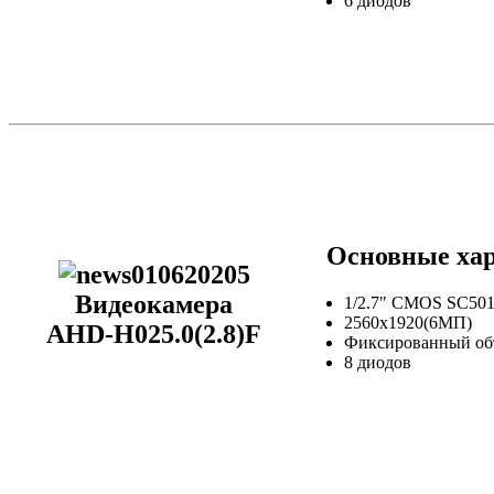
6 диодов
Основные хар
Видеокамера
1/2.7" CMOS SC50
2560х1920(6МП)
AHD-H025.0(2.8)F
Фиксированный объ
8 диодов