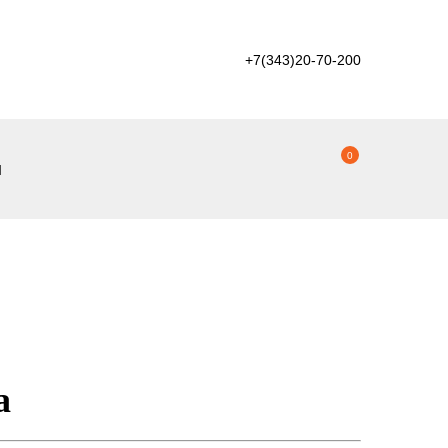
+7(343)20-70-200
0
ы
а