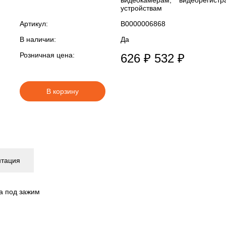
видеокамерам, видеорегист
устройствам
Артикул:
В0000006868
В наличии:
Да
Розничная цена:
626 ₽
532 ₽
В корзину
нтация
ка под зажим