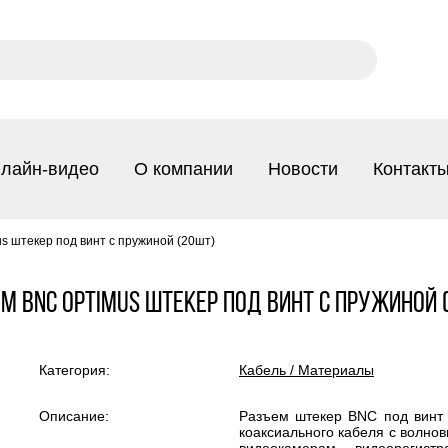
лайн-видео
О компании
Новости
Контакт
s штекер под винт с пружиной (20шт)
м BNC Optimus штекер под винт с пружиной 
Категория:
Кабель / Материалы
Описание:
Разъем штекер BNC под винт 
коаксиального кабеля c волно