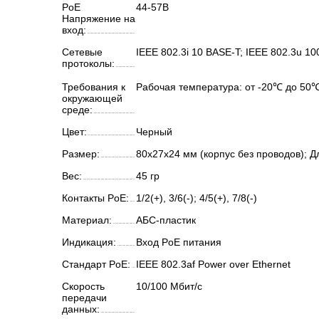
PoE
44-57В
Напряжение на
вход:
Сетевые
IEEE 802.3i 10 BASE-T; IEEE 802.3u 10
протоколы:
Требования к
Рабочая температура: от -20℃ до 50℃
окружающей
среде:
Цвет:
Черный
Размер:
80x27x24 мм (корпус без проводов); 
Вес:
45 гр
Контакты PoE:
1/2(+), 3/6(-); 4/5(+), 7/8(-)
Материал:
АБС-пластик
Индикация:
Вход PoE питания
Стандарт PoE:
IEEE 802.3af Power over Ethernet
Скорость
10/100 Мбит/с
передачи
данных: