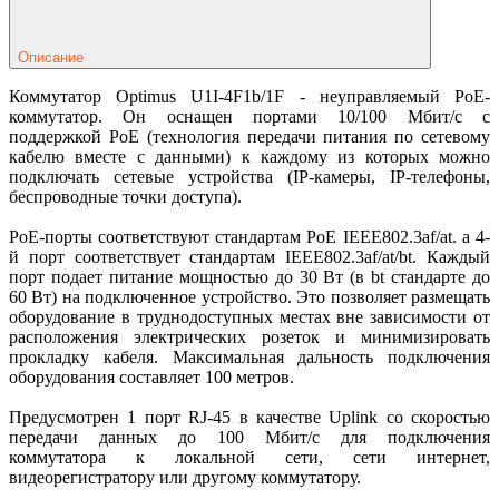
Описание
Коммутатор Optimus U1I-4F1b/1F - неуправляемый PoE-
коммутатор. Он оснащен портами 10/100 Мбит/с с
поддержкой PoE (технология передачи питания по сетевому
кабелю вместе с данными) к каждому из которых можно
подключать сетевые устройства (IP-камеры, IP-телефоны,
беспроводные точки доступа).
PoE-порты соответствуют стандартам PoE IEEE802.3af/at. а 4-
й порт соответствует стандартам IEEE802.3af/at/bt. Каждый
порт подает питание мощностью до 30 Вт (в bt стандарте до
60 Вт) на подключенное устройство. Это позволяет размещать
оборудование в труднодоступных местах вне зависимости от
расположения электрических розеток и минимизировать
прокладку кабеля. Максимальная дальность подключения
оборудования составляет 100 метров.
Предусмотрен 1 порт RJ-45 в качестве Uplink со скоростью
передачи данных до 100 Мбит/с для подключения
коммутатора к локальной сети, сети интернет,
видеорегистратору или другому коммутатору.