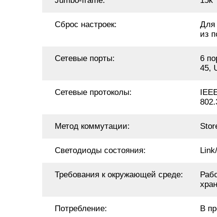
Jumbo-frame:
15k
Сброс настроек:
Для 
из 
Сетевые порты:
6 по
45, 
Сетевые протоколы:
IEEE
802.
Метод коммутации:
Stor
Светодиоды состояния:
Link
Требования к окружающей среде:
Рабо
хран
Потребление:
В пр