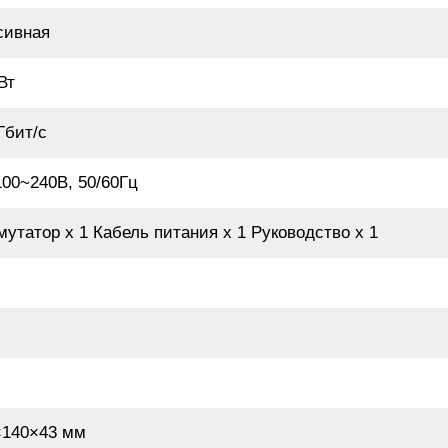
сивная
Вт
Гбит/с
00~240В, 50/60Гц
утатор х 1 Кабель питания х 1 Руководство х 1
×140×43 мм