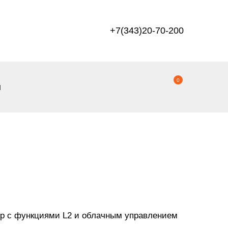
+7(343)20-70-200
0
ы
р с функциями L2 и облачным управлением