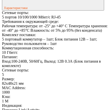
Характеристики
Сетевые порты:
5 портов 10/100/1000 Мбит/с RJ-45
Требования к окружающей среде:
Рабочая температура: от -25° до +40° C Температура хранения:
от -40° до +85°C Влажность: от 5% до 95% (без конденсата)
Комплект поставки:
5 портовый коммутатор – 1шт; Блок питания 12В – 1шт;
Руководство пользователя – 1шт
Коммутационная способность:
10 Гбит/с
Питание:
Вход:100-240В, 50/60Гц, Выход: 12В 0.3А (Блок питания в
комплекте)
Сетевые порты:
5
Размер:
82x48x21 мм
MAC Address:
1000
Кэш:
1 М
Индикация:
Питание; Link/Activity