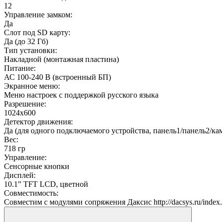
12
Управление замком:
Да
Слот под SD карту:
Да (до 32 Гб)
Тип установки:
Накладной (монтажная пластина)
Питание:
АС 100-240 В (встроенный БП)
Экранное меню:
Меню настроек с поддержкой русского языка
Разрешение:
1024x600
Детектор движения:
Да (для одного подключаемого устройства, панель1/панель2/ка
Вес:
718 гр
Управление:
Сенсорные кнопки
Дисплей:
10.1” TFT LCD, цветной
Совместимость:
Совместим с модулями сопряжения Даксис http://dacsys.ru/index.