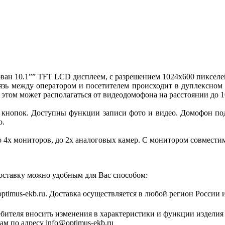
ван 10.1”” TFT LCD дисплеем, с разрешением 1024x600 пикселе
зь между оператором и посетителем происходит в дуплексном 
этом может располагаться от видеодомофона на расстоянии до 1
кнопок. Доступны функции записи фото и видео. Домофон подд
о.
 4х мониторов, до 2х аналоговых камер. С монитором совмест
оставку можно удобным для Вас способом:
optimus-ekb.ru. Доставка осуществляется в любой регион России 
ебителя вносить изменения в характеристики и функции изделия
м по адресу info@optimus-ekb.ru