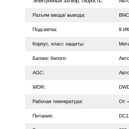
Электронный затвор, скорость:
Авт
Разъем ввода/ вывода:
BNC
Подсветка:
8 ИК
Корпус, класс защиты:
Мет
Баланс белого:
Авт
AGC:
Авт
WDR:
DW
Рабочая температура:
От -
Питание:
DC1