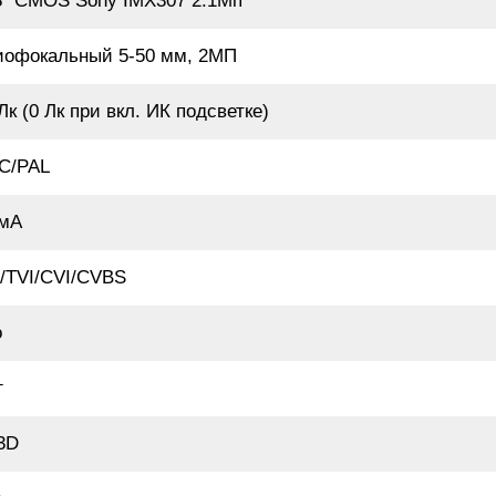
.8" CMOS Sony IMX307 2.1Мп
иофокальный 5-50 мм, 2МП
Лк (0 Лк при вкл. ИК подсветке)
C/PAL
 мА
/TVI/CVI/CVBS
о
г
3D