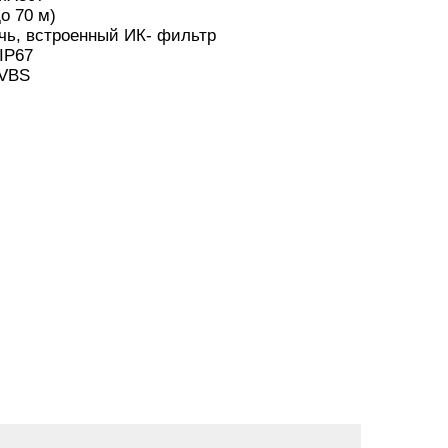
о 70 м)
чь, встроенный ИК- фильтр
IР67
CVBS