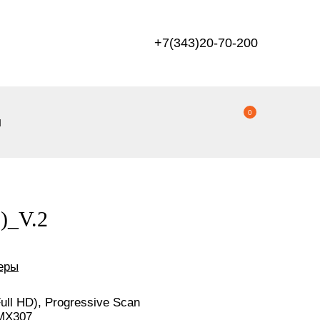
+7(343)20-70-200
0
ы
)_V.2
еры
Full HD), Progressive Scan
MX307