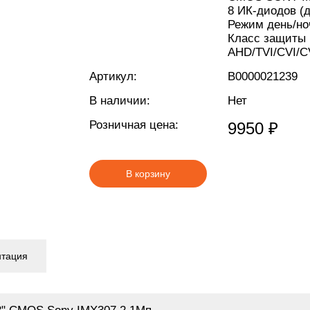
8 ИК-диодов (д
Режим день/но
Класс защиты 
AHD/TVI/CVI/
Артикул:
В0000021239
В наличии:
Нет
Розничная цена:
9950 ₽
В корзину
нтация