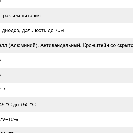
о
, разъем питания
-диодов, дальность до 70м
алл (Алюминий), Антивандальный. Кронштейн со скрыто
о
о
DR
45 °С до +50 °С
2V±10%