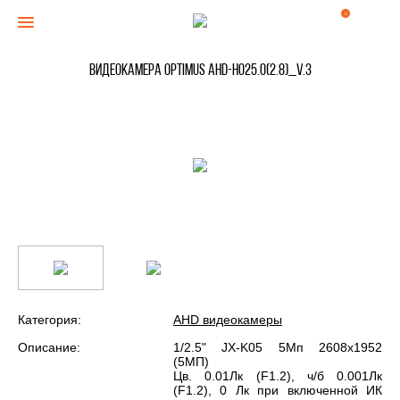
0
Видеокамера Optimus AHD-H025.0(2.8)_V.3
Категория:
AHD видеокамеры
Описание:
1/2.5" JX-K05 5Мп 2608х1952
(5МП)
Цв. 0.01Лк (F1.2), ч/б 0.001Лк
(F1.2), 0 Лк при включенной ИК