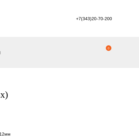
+7(343)20-70-200
0
ы
x)
-12мм