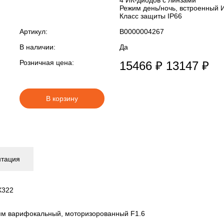
4 ИК-диодов с линзами
Режим день/ночь, встроенный 
Класс защиты IР66
Артикул:
В0000004267
В наличии:
Да
Розничная цена:
15466 ₽
13147 ₽
В корзину
нтация
X322
 мм варифокальный, моторизорованный F1.6