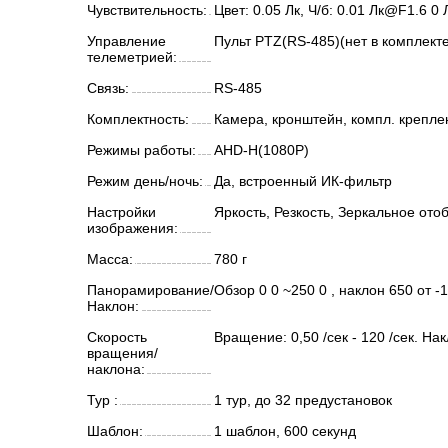
Чувствительность:
Цвет: 0.05 Лк, Ч/б: 0.01 Лк@F1.6 0
Управление
Пульт PTZ(RS-485)(нет в комплекте
телеметрией:
Связь:
RS-485
Комплектность:
Камера, кронштейн, компл. креплен
Режимы работы:
AHD-H(1080Р)
Режим день/ночь:
Да, встроенный ИК-фильтр
Настройки
Яркость, Резкость, Зеркальное от
изображения:
Масса:
780 г
Панорамирование/
Обзор 0 0 ~250 0 , наклон 650 от -
Наклон:
Скорость
Вращение: 0,50 /сек - 120 /сек. Накл
вращения/
наклона:
Тур :
1 тур, до 32 предустановок
Шаблон:
1 шаблон, 600 секунд