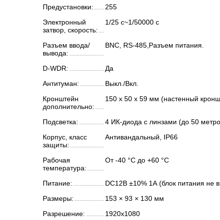
Предустановки:
255
Электронный
1/25 с~1/50000 с
затвор, скорость:
Разъем ввода/
BNC, RS-485,Разъем питания.
вывода:
D-WDR:
Да
Антитуман:
Выкл./Вкл.
Кронштейн
150 х 50 х 59 мм (настенный кронш
дополнительно:
Подсветка:
4 ИК-диода с линзами (до 50 метро
Корпус, класс
Антивандальный, IP66
защиты:
Рабочая
От -40 °С до +60 °С
температура:
Питание:
DC12В ±10% 1А (блок питания не в
Размеры:
153 × 93 × 130 мм
Разрешение:
1920x1080