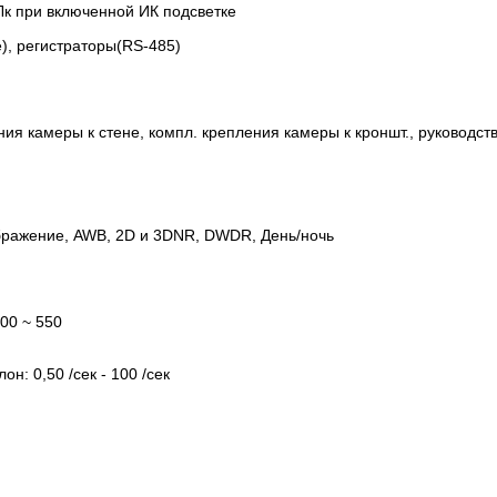
 Лк при включенной ИК подсветке
), регистраторы(RS-485)
ия камеры к стене, компл. крепления камеры к кроншт., руководст
ображение, AWB, 2D и 3DNR, DWDR, День/ночь
100 ~ 550
он: 0,50 /сек - 100 /сек