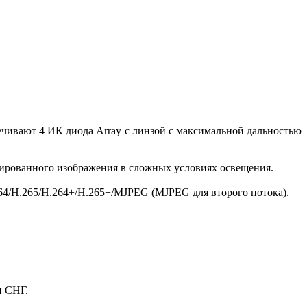
ечивают 4 ИК диода Array с линзой с максимальной дальностью
зированного изображения в сложных условиях освещения.
264/H.265/Н.264+/H.265+/MJPEG (MJPEG для второго потока).
и СНГ.