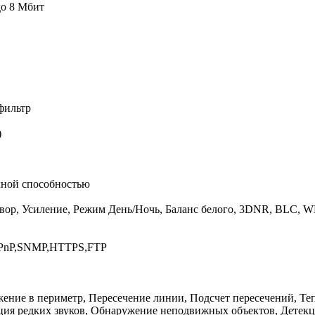
до 8 Мбит
фильтр
)
кной способностью
атвор, Усиление, Режим День/Ночь, Баланс белого, 3DNR, BLC, 
PnP,SNMP,HTTPS,FTP
ение в периметр, Пересечение линии, Подсчет пересечений, Те
ция редких звуков, Обнаружение неподвижных объектов, Детекц