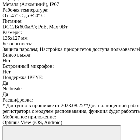
Металл (Алюминий), IР67
Рабочая температура:
От -45° С до +50° С
Питание:
DC12В(600мА); РоЕ, Мах 9Вт
Размеры:
135х127 мм
Безопасность:
Защита паролем; Настройка приоритетов доступа пользователей
Видео выход:
Нет
Встроенный микрофон:
Нет
Поддержка IPEYE:
Да
Netbreak:
Да
Расшифровка:
* Доступно в прошивке от 2023.08.25**Для полноценной раб
регистратора с модулем распознавания, функция будет работать
Мобильное приложение:
Optimus View (iOS, Android)