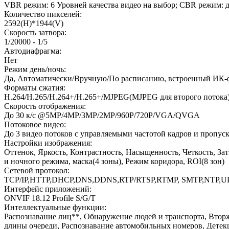
VBR режим: 6 Уровней качества видео на выбор; CBR режим: 
Количество пикселей:
2592(H)*1944(V)
Скорость затвора:
1/20000 - 1/5
Автодиафрагма:
Нет
Режим день/ночь:
Да, Автоматически/Вручную/По расписанию, встроенный ИК-
Форматы сжатия:
Н.264/H.265/Н.264+/H.265+/MJPEG(MJPEG для второго потока
Скорость отображения:
До 30 к/с @5MP/4MP/3MP/2MP/960P/720P/VGA/QVGA
Потоковое видео:
До 3 видео потоков с управляемыми частотой кадров и пропус
Настройки изображения:
Оттенок, Яркость, Контрастность, Насыщенность, Четкость, З
и ночного режима, маска(4 зоны), Режим коридора, ROI(8 зон)
Сетевой протокол:
TCP/IP,HTTP,DHCP,DNS,DDNS,RTP/RTSP,RTMP, SMTP,NTP,U
Интерфейс приложений:
ONVIF 18.12 Profile S/G/T
Интеллектуальные функции:
Распознавание лиц**, Обнаружение людей и транспорта, Вторж
длины очереди, Распознавание автомобильных номеров, Детек