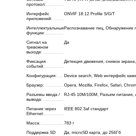
протокол:
Интерфейс
ONVIF 18.12 Profile S/G/T
приложений:
Интеллектуальные
Распознавание лиц, Обнаружение л
функции:
Сигнал на
Да
тревожном
выходе:
Фиксация
Детекция движения, снимок экрана
событий:
Конфигурация:
Device search, Web интерфейс кам
Браузер:
Opera, Mozilla, Firefox, Safari, Chro
Разъемы ввода /
RJ-45 10M/100M, Разъем питания, А
вывода:
Питание через
IEEE 802.3af стандарт
Ethernet:
Масса:
783 г
Поддержка SD
Да, microSD карта, до 256Гб