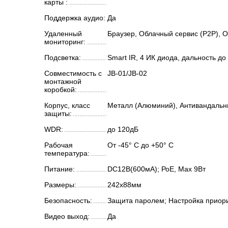
карты :
Поддержка аудио:
Да
Удаленный
Браузер, Облачный сервис (P2P), O
мониторинг:
Подсветка:
Smart IR, 4 ИК диода, дальность до
Совместимость с
JB-01/JB-02
монтажной
коробкой:
Корпус, класс
Металл (Алюминий), Антивандальны
защиты:
WDR:
до 120дБ
Рабочая
От -45° С до +50° С
температура:
Питание:
DC12В(600мА); РоЕ, Мах 9Вт
Размеры:
242х88мм
Безопасность:
Защита паролем; Настройка приори
Видео выход:
Да