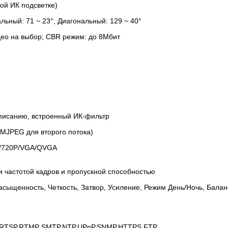
ной ИК подсветке)
льный: 71 ~ 23°, Диагональный: 129 ~ 40°
део на выбор; CBR режим: до 8Мбит
списанию, встроенный ИК-фильтр
MJPEG для второго потока)
/720P/VGA/QVGA
и частотой кадров и пропускной способностью
Насыщенность, Четкость, Затвор, Усиление, Режим День/Ночь, Бала
/RTSP,RTMP SMTP,NTP,UPnP,SNMP,HTTPS,FTP