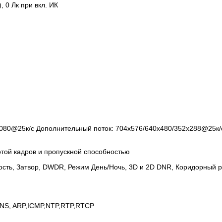
), 0 Лк при вкл. ИК
1080@25к/с Дополнительный поток: 704x576/640х480/352х288@25к/
отой кадров и пропускной способностью
ость, Затвор, DWDR, Режим День/Ночь, 3D и 2D DNR, Коридорный 
NS, ARP,ICMP,NTP,RTP,RTCP