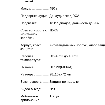
Ethernet:
Масса:
450 г
Поддержка аудио:
Да, аудиовход RCA
Подсветка:
18 ИК диодов, дальность до 20м
Совместимость с
JB-05
монтажной
коробкой:
Корпус, класс
Антивандальный корпус, класс защ
защиты:
Рабочая
От -45°С до +50°С
температура:
Питание:
DC12В(600мА)
Размеры:
98х107х72 мм
Безопасность:
Защита по паролю
Видео выход:
Нет
Мобильное
TSEye
приложение: