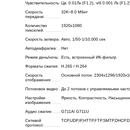
Чувствительность:
Цв. 0.01Лк (F1.2), ч/б 0.001 Лк (F1.2
Скорость
32K~8.0 Мбит
передачи:
Количество
1920x1080
пикселей:
Скорость затвора:
Авто, 1/50-1/10,000 сек
Автодиафрагма:
Нет
Режим день/ночь:
Есть, встроенный ИК-фильтр
Форматы сжатия:
H.265 / H.264
Скорость
Основной поток: 2304x1296/1920х
отображения:
Потоковое видео:
До 2 потоков с управляемыми част
Настройки
Яркость, Контрастность, Насыщенн
изображения:
Аудио сжатие:
G711A/ G711U
Сетевой
TCP,UDP,IP,HTTP,FTP,SMTP,DHCP,D
протокол: