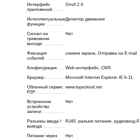
Интерфейс
Onvif 2.4
приложений:
Интеллектуальные
Детектор движения
функции:
Сигнал на
Нет
тревожном
выходе:
Фиксация
снимок экрана, Отправка на E-mail
событий:
Конфигурация:
Web-интерфейс, CMS
Браузер:
Microsoft Internet Explorer IE 6-11
Облачный сервис
www.topscloud.net
P2P:
Встроенное
Нет
устройство
записи:
Разъемы ввода /
RJ45, разъем питания, аудиовход 
вывода:
Питание через
Нет