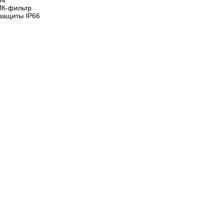
64
ИК-фильтр
 защиты IР66