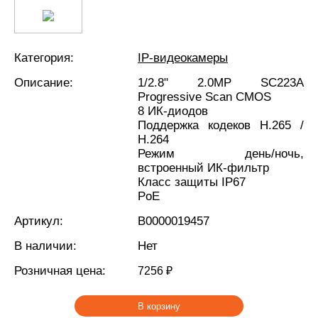
Категория:
IP-видеокамеры
Описание:
1/2.8" 2.0MP SC223А
Progressive Scan CMOS
8 ИК-диодов
Поддержка кодеков H.265 /
H.264
Режим день/ночь,
встроенный ИК-фильтр
Класс защиты IР67
PoE
Артикул:
В0000019457
В наличии:
Нет
Розничная цена:
7256 ₽
В корзину