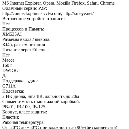
MS Internet Explorer, Opera, Mozilla Firefox, Safari, Chrome
Облачный сервис P2P:
http://connect.optimus-cctv.com/, http://xmeye.net/
Встроенное устройство записи:
Нет
Процессор и Память:
XM535AI
Разъемы ввода / вывода:
RJ45, разъем питания
Питание через Ethernet:
Нет
Масса:
160 г
DWDR:
Да
Поддержка аудио:
G711A
Подсветка:
2 ИК диода, SmartIR, дальность до 20м
Совместимость с монтажной коробкой:
PB-01, JB-100, JB-125
Корпус, класс защиты:
Пластик
Рабочая температура:
От -20°С до +50°С при влажности до 90%(без конденсата)