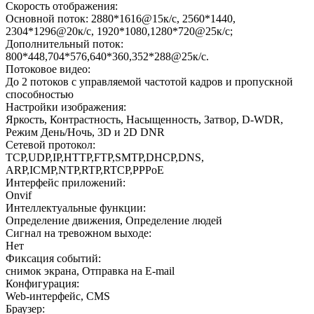
Скорость отображения:
Основной поток: 2880*1616@15к/с, 2560*1440,
2304*1296@20к/с, 1920*1080,1280*720@25к/с;
Дополнительный поток:
800*448,704*576,640*360,352*288@25к/с.
Потоковое видео:
До 2 потоков с управляемой частотой кадров и пропускной
способностью
Настройки изображения:
Яркость, Контрастность, Насыщенность, Затвор, D-WDR,
Режим День/Ночь, 3D и 2D DNR
Сетевой протокол:
TCP,UDP,IP,HTTP,FTP,SMTP,DHCP,DNS,
ARP,ICMP,NTP,RTP,RTCP,PPPoE
Интерфейс приложений:
Onvif
Интеллектуальные функции:
Определение движения, Определение людей
Сигнал на тревожном выходе:
Нет
Фиксация событий:
снимок экрана, Отправка на E-mail
Конфигурация:
Web-интерфейс, CMS
Браузер: