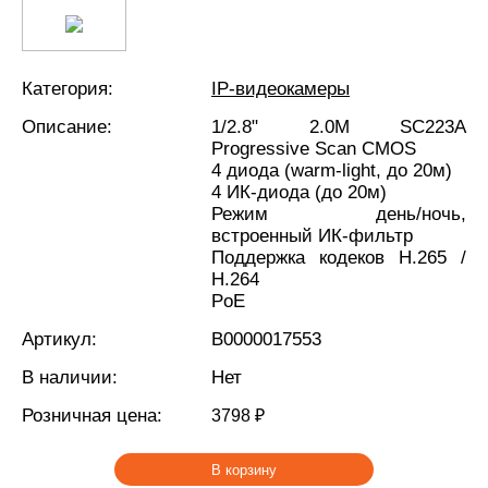
Категория:
IP-видеокамеры
Описание:
1/2.8" 2.0M SC223А
Progressive Scan CMOS
4 диода (warm-light, до 20м)
4 ИК-диода (до 20м)
Режим день/ночь,
встроенный ИК-фильтр
Поддержка кодеков H.265 /
H.264
PoE
Артикул:
В0000017553
В наличии:
Нет
Розничная цена:
3798 ₽
В корзину