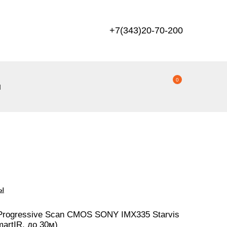
+7(343)20-70-200
0
ы
ы
 Progressive Scan CMOS SONY IMX335 Starvis
artIR, до 30м)