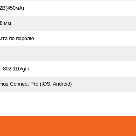
2В(450мА)
98 мм
ита по паролю
i 802.11b/g/n
mus Connect Pro (iOS, Android)