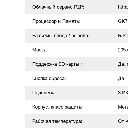
Облачный сервис P2P:
http
Процессор и Память:
GK7
Разъемы ввода / вывода:
RJ4
Масса:
295 
Поддержка SD карты :
Да, 
Кнопка сброса:
Да
Подсветка:
3 ИК
Корпус, класс защиты:
Мета
Рабочая температура:
От -