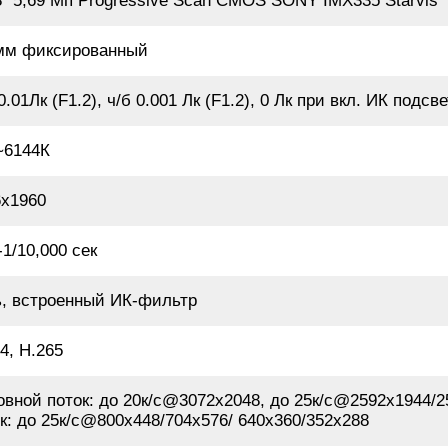
8” 5,69 Мп Progressive Scan CMOS SONY IMX335 Starvis
 мм фиксированный
0.01Лк (F1.2), ч/б 0.001 Лк (F1.2), 0 Лк при вкл. ИК подсве
~6144К
6х1960
-1/10,000 сек
ь, встроенный ИК-фильтр
4, H.265
вной поток: до 20к/с@3072х2048, до 25к/с@2592х1944/
к: до 25к/с@800x448/704х576/ 640x360/352х288