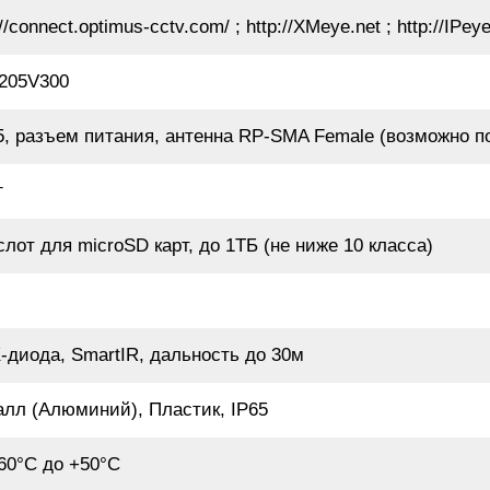
://connect.optimus-cctv.com/ ; http://XMeye.net ; http://IPeye
205V300
5, разъем питания, антенна RP-SMA Female (возможно 
г
слот для microSD карт, до 1ТБ (не ниже 10 класса)
-диода, SmartIR, дальность до 30м
лл (Алюминий), Пластик, IP65
60°С до +50°С