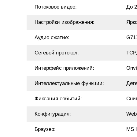
Потоковое видео:
До 2
Настройки изображения:
Ярк
Аудио сжатие:
G71
Сетевой протокол:
TCP
Интерфейс приложений:
Onvi
Интеллектуальные функции:
Дет
Фиксация событий:
Сним
Конфигурация:
Web
Браузер:
MS I