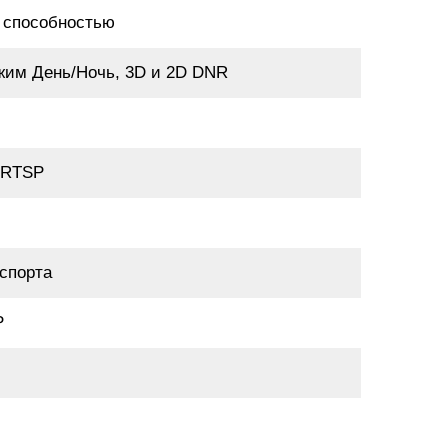
й способностью
жим День/Ночь, 3D и 2D DNR
,RTSP
спорта
P