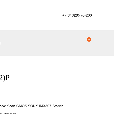
+7(343)20-70-200
0
ы
2)P
essive Scan CMOS SONY IMX307 Starvis