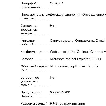
Интерфейс
Onvif 2.4
приложений:
Интеллектуальные
Детекция движения, Определение 
функции:
Сигнал на
Нет
тревожном
выходе:
Фиксация
Снимок экрана, Отправка на E-mail
событий:
Конфигурация:
Web интерфейс, Optimus Connect 
Браузер:
Microsoft Internet Explorer IE 6-11
Облачный сервис
http://connect.optimus-cctv.com/
P2P:
Встроенное
Нет
устройство
записи:
Процессор и
GK7205V200
Память:
Разъемы ввода /
RJ45, разъем питания