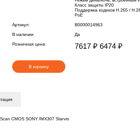
Режим день/ночь, встроенный 
Класс защиты IP20
Поддержка кодеков H.265 / H.2
PoE
Артикул:
В0000014963
В наличии:
Да
Розничная цена:
7617 ₽
6474 ₽
В корзину
нтация
ve Scan CMOS SONY IMX307 Starvis