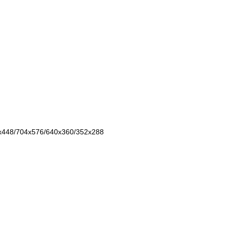
x448/704х576/640x360/352х288