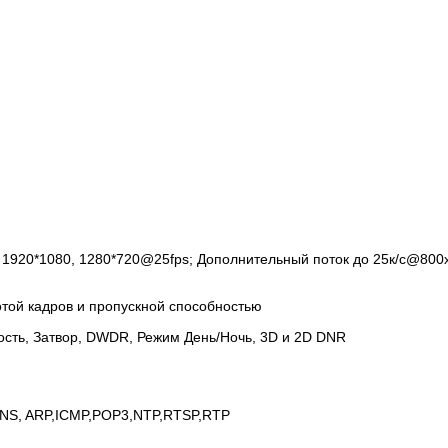
 1920*1080, 1280*720@25fps; Дополнительный поток до 25к/с@800
отой кадров и пропускной способностью
ость, Затвор, DWDR, Режим День/Ночь, 3D и 2D DNR
DNS, ARP,ICMP,POP3,NTP,RTSP,RTP