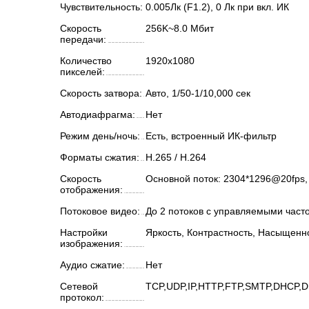
Чувствительность:
0.005Лк (F1.2), 0 Лк при вкл. ИК
Скорость
256K~8.0 Мбит
передачи:
Количество
1920х1080
пикселей:
Скорость затвора:
Авто, 1/50-1/10,000 сек
Автодиафрагма:
Нет
Режим день/ночь:
Есть, встроенный ИК-фильтр
Форматы сжатия:
H.265 / H.264
Скорость
Основной поток: 2304*1296@20fps,
отображения:
Потоковое видео:
До 2 потоков с управляемыми част
Настройки
Яркость, Контрастность, Насыщенн
изображения:
Аудио сжатие:
Нет
Сетевой
TCP,UDP,IP,HTTP,FTP,SMTP,DHCP,
протокол: