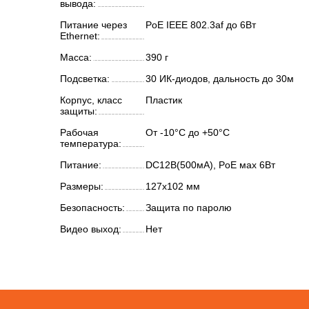
вывода:
Питание через
PoE IEEE 802.3af до 6Вт
Ethernet:
Масса:
390 г
Подсветка:
30 ИК-диодов, дальность до 30м
Корпус, класс
Пластик
защиты:
Рабочая
От -10°С до +50°С
температура:
Питание:
DC12В(500мА), PoE мах 6Вт
Размеры:
127х102 мм
Безопасность:
Защита по паролю
Видео выход:
Нет