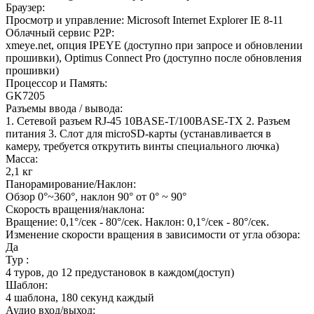
Браузер:
Просмотр и управление: Microsoft Internet Explorer IE 8-11
Облачный сервис P2P:
xmeye.net, опция IPEYE (доступно при запросе и обновлении
прошивки), Optimus Connect Pro (доступно после обновления
прошивки)
Процессор и Память:
GK7205
Разъемы ввода / вывода:
1. Сетевой разъем RJ-45 10BASE-T/100BASE-TX 2. Разъем
питания 3. Слот для microSD-карты (устанавливается в
камеру, требуется открутить винты специального лючка)
Масса:
2,1 кг
Панорамирование/Наклон:
Обзор 0°~360°, наклон 90° от 0° ~ 90°
Скорость вращения/наклона:
Вращение: 0,1°/сек - 80°/сек. Наклон: 0,1°/сек - 80°/сек.
Изменение скорости вращения в зависимости от угла обзора:
Да
Тур :
4 туров, до 12 предустановок в каждом(доступ)
Шаблон:
4 шаблона, 180 секунд каждый
Аудио вход/выход: