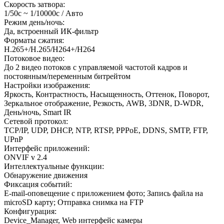
Скорость затвора:
1/50с ~ 1/10000с / Авто
Режим день/ночь:
Да, встроенный ИК-фильтр
Форматы сжатия:
H.265+/H.265/H264+/H264
Потоковое видео:
До 2 видео потоков с управляемой частотой кадров и
постоянным/переменным битрейтом
Настройки изображения:
Яркость, Контрастность, Насыщенность, Оттенок, Поворот,
Зеркальное отображение, Резкость, AWB, 3DNR, D-WDR,
День/ночь, Smart IR
Сетевой протокол:
TCP/IP, UDP, DHCP, NTP, RTSP, PPPoE, DDNS, SMTP, FTP,
UPnP
Интерфейс приложений:
ONVIF v 2.4
Интеллектуальные функции:
Обнаружение движения
Фиксация событий:
E-mail-оповещение с приложением фото; Запись файла на
microSD карту; Отправка снимка на FTP
Конфигурация:
Device_Manager, Web интерфейс камеры