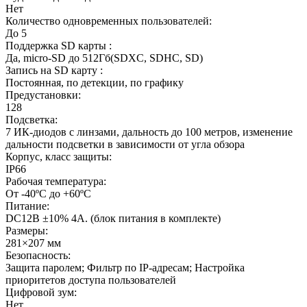
Нет
Количество одновременных пользователей:
До 5
Поддержка SD карты :
Да, micro-SD до 512Гб(SDXC, SDHC, SD)
Запись на SD карту :
Постоянная, по детекции, по графику
Предустановки:
128
Подсветка:
7 ИК-диодов с линзами, дальность до 100 метров, изменение
дальности подсветки в зависимости от угла обзора
Корпус, класс защиты:
IP66
Рабочая температура:
От -40ºC до +60ºC
Питание:
DC12В ±10% 4А. (блок питания в комплекте)
Размеры:
281×207 мм
Безопасность:
Защита паролем; Фильтр по IP-адресам; Настройка
приоритетов доступа пользователей
Цифровой зум:
Нет