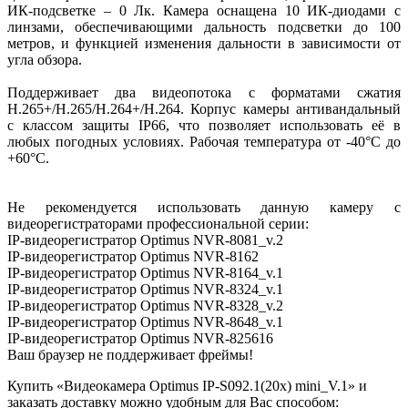
ИК-подсветке – 0 Лк. Камера оснащена 10 ИК-диодами с
линзами, обеспечивающими дальность подсветки до 100
метров, и функцией изменения дальности в зависимости от
угла обзора.
Поддерживает два видеопотока с форматами сжатия
H.265+/H.265/H.264+/H.264. Корпус камеры антивандальный
с классом защиты IP66, что позволяет использовать её в
любых погодных условиях. Рабочая температура от -40°C до
+60°C​.
Не рекомендуется использовать данную камеру с
видеорегистраторами профессиональной серии:
IP-видеорегистратор Optimus NVR-8081_v.2
IP-видеорегистратор Optimus NVR-8162
IP-видеорегистратор Optimus NVR-8164_v.1
IP-видеорегистратор Optimus NVR-8324_v.1
IP-видеорегистратор Optimus NVR-8328_v.2
IP-видеорегистратор Optimus NVR-8648_v.1
IP-видеорегистратор Optimus NVR-825616
Ваш браузер не поддерживает фреймы!
Купить «Видеокамера Optimus IP-S092.1(20x) mini_V.1» и
заказать доставку можно удобным для Вас способом: