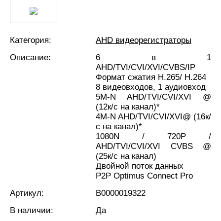
Категория:
AHD видеорегистраторы
Описание:
6 в 1
AHD/TVI/CVI/XVI/CVBS/IP
Формат сжатия H.265/ H.264
8 видеовходов, 1 аудиовход
5M-N AHD/TVI/CVI/XVI @
(12к/с на канал)*
4M-N AHD/TVI/CVI/XVI@ (16к/
с на канал)*
1080N / 720P /
AHD/TVI/CVI/XVI CVBS @
(25к/с на канал)
Двойной поток данных
P2P Optimus Connect Pro
Артикул:
В0000019322
В наличии:
Да