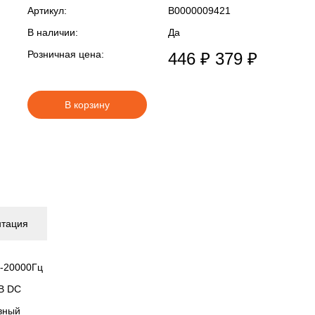
Артикул:
В0000009421
В наличии:
Да
Розничная цена:
446 ₽
379 ₽
В корзину
нтация
-20000Гц
В DC
вный