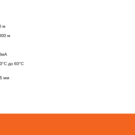
0 м
000 м
0мА
30°С до 60°С
5 мм