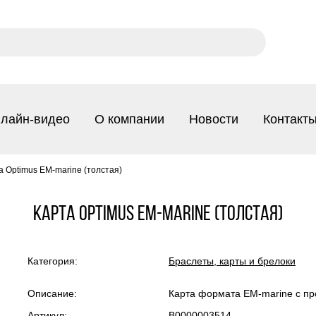
лайн-видео
О компании
Новости
Контакт
а Optimus EM-marine (толстая)
Карта Optimus EM-marine (толстая)
Категория:
Браслеты, карты и брелоки
Описание:
Карта формата EM-marine с пр
Артикул:
В0000003514