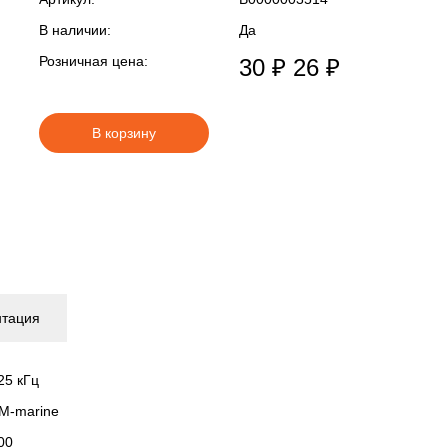
В наличии:
Да
Розничная цена:
30 ₽
26 ₽
В корзину
нтация
25 кГц
M-marine
00