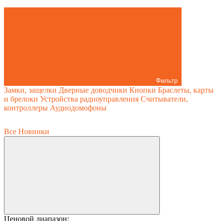
Фильтр
Замки, защелки
Дверные доводчики
Кнопки
Браслеты, карты
и брелоки
Устройства радиоуправления
Считыватели,
контроллеры
Аудиодомофоны
Все
Новинки
Ценовой диапазон: